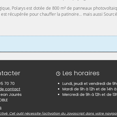
ogique, Polarys est dotée de 800 m² de panneaux photovoltaï
e est récupérée pour chauffer la patinoire… mais aussi Sourcé
tacter
Les horaires
 95 70 70
Lundi, jeudi et vendredi de 9h
 de contact
Mardi de 9h à 12h et de 14h à
 Jean Jaurès
Mercredi de 9h à 12h et de 13
OBLE
es
s
tivé. Cet outil nécessite l'activation du Javascript dans votre naviga