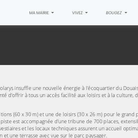
MA MAIRIE
VIVEZ
BOUGEZ
 Polarys
larys insuffle une nouvelle énergie à l’écoquartier du Douais
 d’offrir à tous un accès facilité aux loisirs et à la culture, 
ons (60 x 30 m) et une de loisirs (30 x 26 m) pour le grand 
de piste est accompagnée d’une tribune de 700 places, extensi
stiaires et les locaux techniques assurent un accueil optima
n et une terrasse avec vue sur le parc paysager.