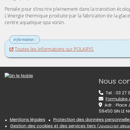
Pensée pour s’inscrire pleinement dans la transition écol
L’énergie thermique produite par la fabrication de la glac
centre aquatique-spa voisin.
Toutes les informations sur POLARYS
Informations de contact
Nous con
Tel. : 03 27
Formulaire
Adr. : Place
59450 SIN LE N
Informations réglementair
Mentions légales
Protection des données personnelle
Gestion des cookies et des services tiers
(Javascript désac