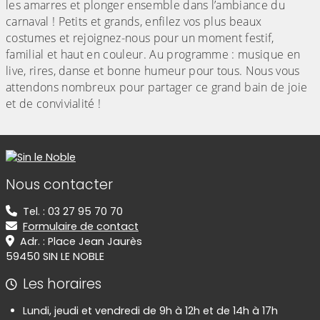
les amarres et plonger ensemble dans l’ambiance du
carnaval ! Petits et grands, enfilez vos plus beaux
costumes et rejoignez-nous pour un moment festif,
familial et haut en couleur. Au programme : musique en
live, rires, danse et bonne humeur pour tous. Nous vous
attendons nombreux pour partager ce grand bain de joie
et de convivialité !
Informations de contact
Nous contacter
Tel. : 03 27 95 70 70
Formulaire de contact
Adr. : Place Jean Jaurès
59450 SIN LE NOBLE
Les horaires
Lundi, jeudi et vendredi de 9h à 12h et de 14h à 17h